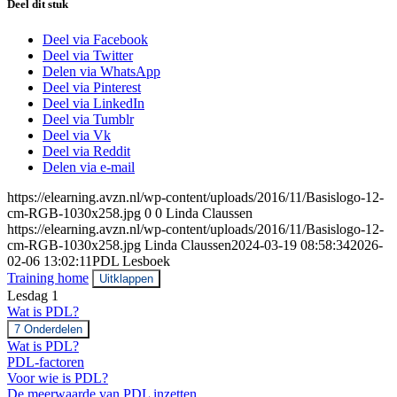
Deel dit stuk
Deel via Facebook
Deel via Twitter
Delen via WhatsApp
Deel via Pinterest
Deel via LinkedIn
Deel via Tumblr
Deel via Vk
Deel via Reddit
Delen via e-mail
https://elearning.avzn.nl/wp-content/uploads/2016/11/Basislogo-12-
cm-RGB-1030x258.jpg
0
0
Linda Claussen
https://elearning.avzn.nl/wp-content/uploads/2016/11/Basislogo-12-
cm-RGB-1030x258.jpg
Linda Claussen
2024-03-19 08:58:34
2026-
02-06 13:02:11
PDL Lesboek
Training home
Uitklappen
Hoofdstukken
Lesdag 1
Wat is PDL?
Uitbreiden
Wat
7 Onderdelen
is
Wat is PDL?
PDL?
PDL-factoren
Voor wie is PDL?
De meerwaarde van PDL inzetten