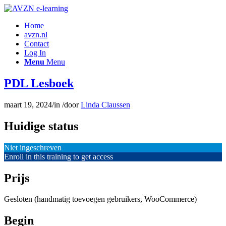
Home
avzn.nl
Contact
Log In
Menu
Menu
PDL Lesboek
maart 19, 2024
/
in
/
door
Linda Claussen
Huidige status
Niet ingeschreven
Enroll in this training to get access
Prijs
Gesloten (handmatig toevoegen gebruikers, WooCommerce)
Begin