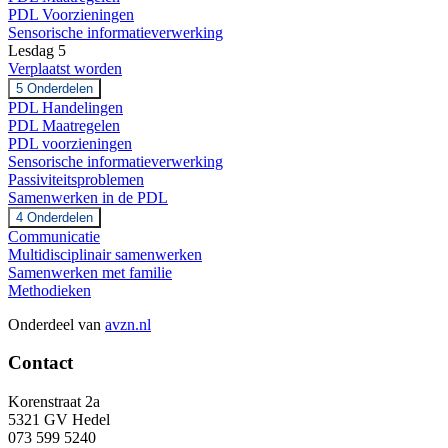
PDL Voorzieningen
Sensorische informatieverwerking
Lesdag 5
Verplaatst worden
Uitbreiden
Verplaatst
5 Onderdelen
worden
PDL Handelingen
PDL Maatregelen
PDL voorzieningen
Sensorische informatieverwerking
Passiviteitsproblemen
Samenwerken in de PDL
Uitbreiden
Samenwerken
4 Onderdelen
in
Communicatie
de
Multidisciplinair samenwerken
PDL
Samenwerken met familie
Methodieken
Onderdeel van
avzn.nl
Contact
Korenstraat 2a
5321 GV Hedel
073 599 5240