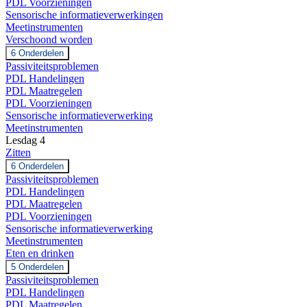
PDL Voorzieningen
Sensorische informatieverwerkingen
Meetinstrumenten
Verschoond worden
Uitbreiden
Verschoond
6 Onderdelen
worden
Passiviteitsproblemen
PDL Handelingen
PDL Maatregelen
PDL Voorzieningen
Sensorische informatieverwerking
Meetinstrumenten
Lesdag 4
Zitten
Uitbreiden
Zitten
6 Onderdelen
Passiviteitsproblemen
PDL Handelingen
PDL Maatregelen
PDL Voorzieningen
Sensorische informatieverwerking
Meetinstrumenten
Eten en drinken
Uitbreiden
Eten
5 Onderdelen
en
Passiviteitsproblemen
drinken
PDL Handelingen
PDL Maatregelen