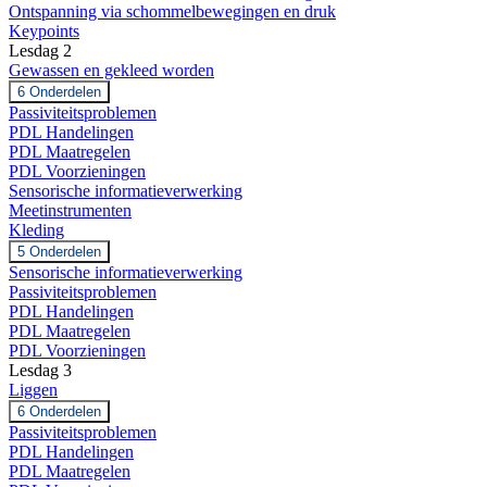
keypoints
Ontspanning via schommelbewegingen en druk
Keypoints
Lesdag 2
Gewassen en gekleed worden
Uitbreiden
Gewassen
6 Onderdelen
en
Passiviteitsproblemen
gekleed
PDL Handelingen
worden
PDL Maatregelen
PDL Voorzieningen
Sensorische informatieverwerking
Meetinstrumenten
Kleding
Uitbreiden
Kleding
5 Onderdelen
Sensorische informatieverwerking
Passiviteitsproblemen
PDL Handelingen
PDL Maatregelen
PDL Voorzieningen
Lesdag 3
Liggen
Uitbreiden
Liggen
6 Onderdelen
Passiviteitsproblemen
PDL Handelingen
PDL Maatregelen