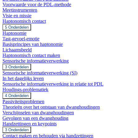
Voorwaarde voor de PDL-methode
Meetinstrumenten
Visie en missie
Haptonomisch contact
Uitbreiden
Haptonomisch
5 Onderdelen
contact
Haptonomie
Tast-gevoel-emotie
Basisprincipes van haptonomie
Lichaamsbeeld
Haptonomisch contact maken
Sensorische informatieverwerking
Uitbreiden
Sensorische
3 Onderdelen
informatieverwerking
Sensorische informatieverwerking (SI)
In het dagelijks leven
Sensorische informatieverwerking in relatie tot PDL
Houdings-problematiek
Uitbreiden
Houdings-
4 Onderdelen
problematiek
Passiviteitsproblemen
Theorieën over het ontstaan van dwanghoudingen
Verschijnselen van dwanghoudingen
Gevolgen van een dwanghouding
Handzettingen en keypoints
Uitbreiden
Handzettingen
3 Onderdelen
en
Contact maken en behouden via handzettingen