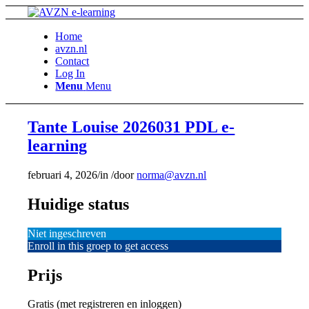
Home
avzn.nl
Contact
Log In
Menu
Menu
Tante Louise 2026031 PDL e-
learning
februari 4, 2026
/
in
/
door
norma@avzn.nl
Huidige status
Niet ingeschreven
Enroll in this groep to get access
Prijs
Gratis (met registreren en inloggen)